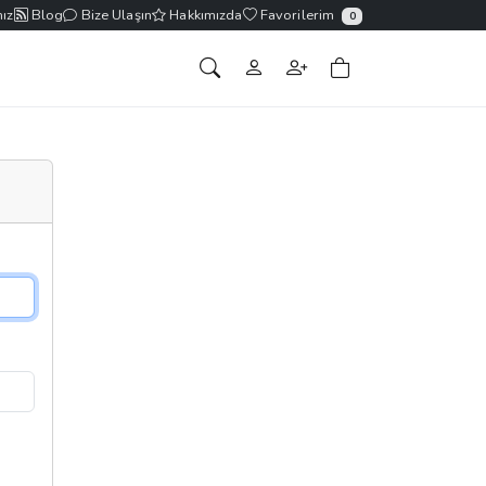
ız
Blog
Bize Ulaşın
Hakkımızda
Favorilerim
0