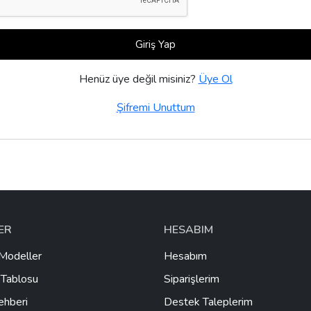
Giriş Yap
Henüz üye değil misiniz?
Üye Ol
Şifremi Unuttum
LER
HESABIM
Modeller
Hesabım
Tablosu
Siparişlerim
ehberi
Destek Taleplerim