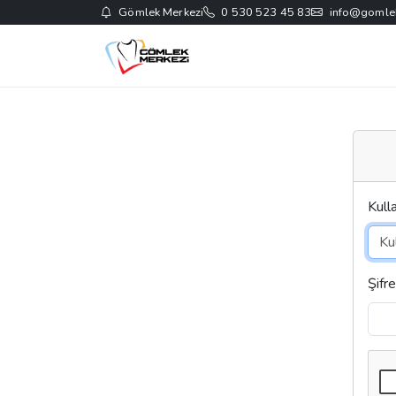
Gömlek Merkezi
0 530 523 45 83
info@gomle
Kull
Şifre