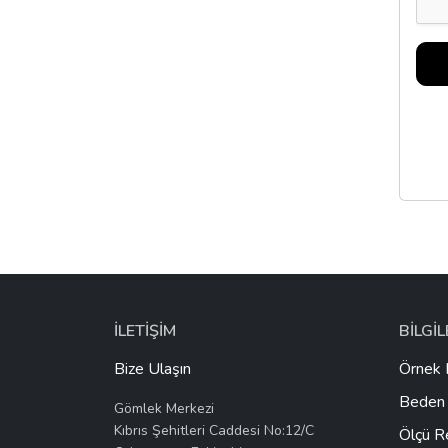
İLETİŞİM
BİLGİ
Bize Ulaşın
Örnek 
Beden 
Gömlek Merkezi
Kıbrıs Şehitleri Caddesi No:12/C
Ölçü R