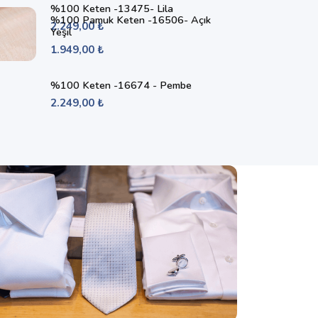
%100 Keten -13475- Lila
%100 Pamuk Keten -16506- Açık
2.249,00 ₺
Yeşil
1.949,00 ₺
%100 Keten -16674 - Pembe
2.249,00 ₺