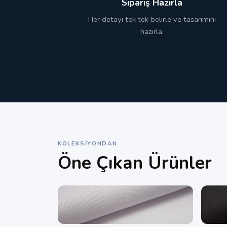
Sipariş Hazırla
Her detayı tek tek belirle ve tasarımını
hazırla.
KOLEKSIYONDAN
Öne Çıkan Ürünler