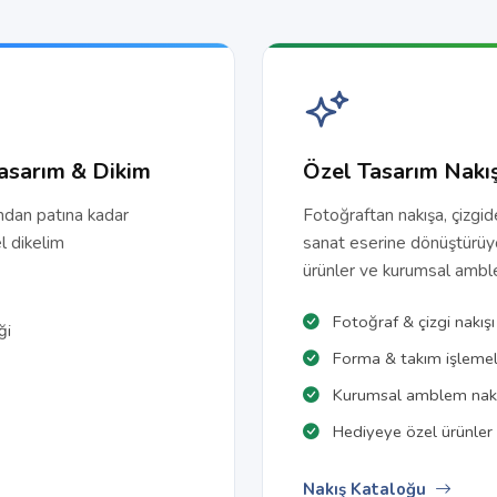
asarım & Dikim
Özel Tasarım Nakı
ndan patına kadar
Fotoğraftan nakışa, çizgi
l dikelim
sanat eserine dönüştürüy
ürünler ve kurumsal amble
Fotoğraf & çizgi nakışı
ği
Forma & takım işlemel
Kurumsal amblem nakı
Hediyeye özel ürünler
Nakış Kataloğu