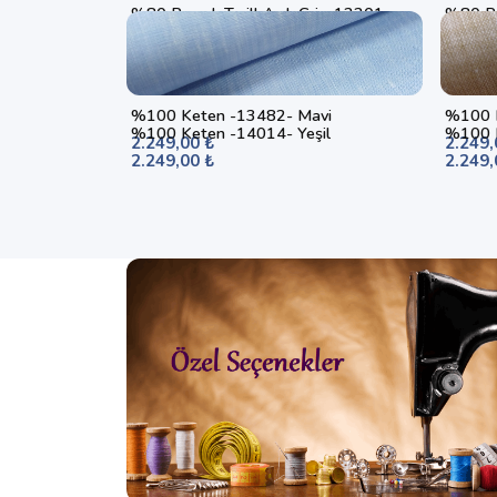
%80 Pamuk Twill Açık Gri - 12201
%80 Pa
1.249,00 ₺
1.249,
%100 Keten -13482- Mavi
%100 K
%100 Keten -14014- Yeşil
%100 K
2.249,00 ₺
2.249,
2.249,00 ₺
2.249,