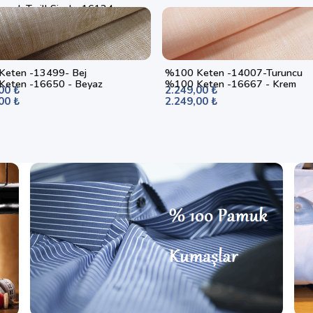
muk Twill Siyah- 16124
00 ₺
eten -13499- Bej
%100 Keten -14007-Turuncu
eten -16650 - Beyaz
%100 Keten -16667 - Krem
00 ₺
2.249,00 ₺
00 ₺
2.249,00 ₺