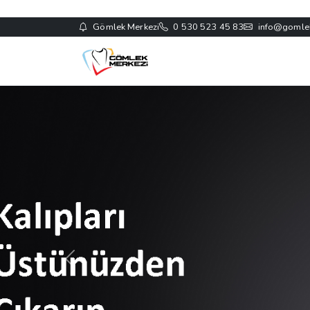
Gömlek Merkezi
0 530 523 45 83
info@gomle
Önceki