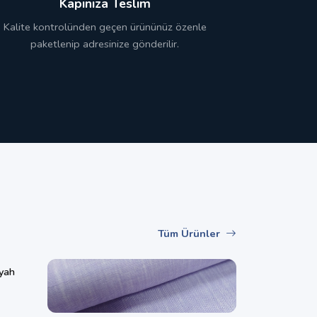
Kapınıza Teslim
Kalite kontrolünden geçen ürününüz özenle
paketlenip adresinize gönderilir.
Tüm Ürünler
yah