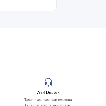
7/24 Destek
l
Tasarım aşamasından teslimata
kadar her adımda yanınızdayız.