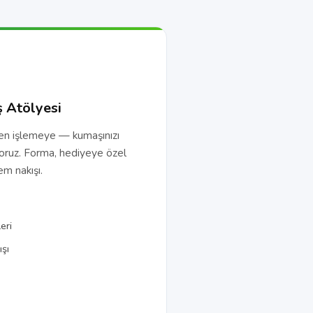
ş Atölyesi
den işlemeye — kumaşınızı
oruz. Forma, hediyeye özel
m nakışı.
eri
şı