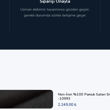
Siparişi Onayla
Uzman ekibimiz tasarımınızı gözden geçirir,
gerekli durumda sizinle iletişime geçer.
Non-İron %100 Pamuk Saten Si
-10993
2.249,00 ₺