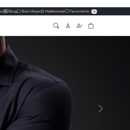
ız
Blog
Bize Ulaşın
Hakkımızda
Favorilerim
0
Sonraki