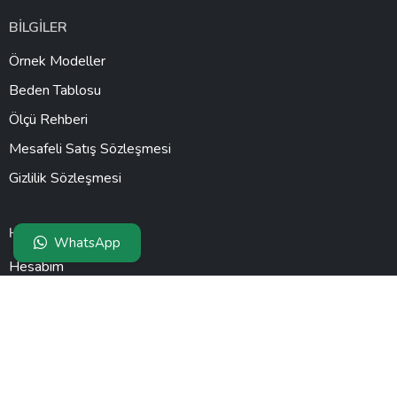
BİLGİLER
Örnek Modeller
Beden Tablosu
Ölçü Rehberi
Mesafeli Satış Sözleşmesi
Gizlilik Sözleşmesi
HESABIM
WhatsApp
Hesabım
Siparişlerim
Destek Taleplerim
Alışveriş Listem
Adres Defterim