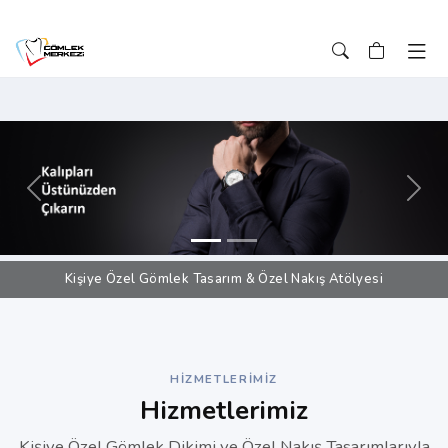
Önceki
Sonr
Kişiye Özel Gömlek Tasarım & Özel Nakış Atölyesi
HIZMETLERIMIZ
Hizmetlerimiz
Kişiye Özel Gömlek Dikimi ve Özel Nakış Tasarımlarıyla