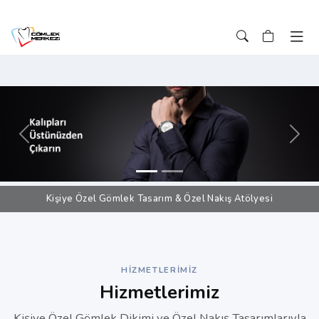
Önceki
Sonr
Kişiye Özel Gömlek Tasarım & Özel Nakış Atölyesi
HIZMETLERIMIZ
Hizmetlerimiz
Kişiye Özel Gömlek Dikimi ve Özel Nakış Tasarımlarıyla