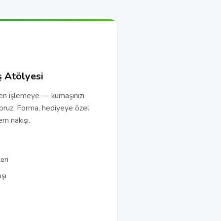
ş Atölyesi
den işlemeye — kumaşınızı
oruz. Forma, hediyeye özel
m nakışı.
eri
şı