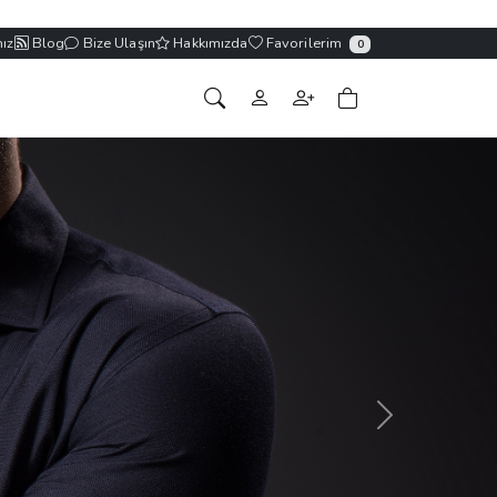
ız
Blog
Bize Ulaşın
Hakkımızda
Favorilerim
0
Sonraki