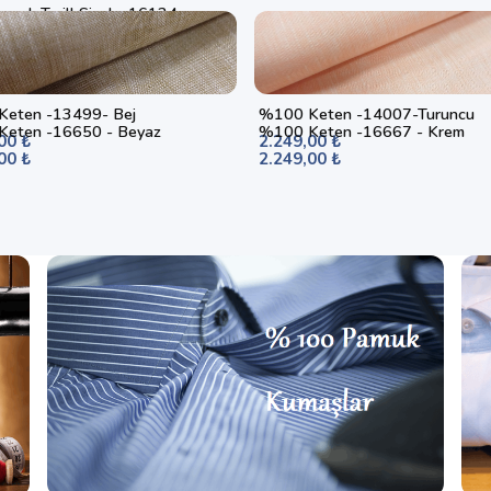
muk Twill Siyah- 16124
00 ₺
eten -13499- Bej
%100 Keten -14007-Turuncu
eten -16650 - Beyaz
%100 Keten -16667 - Krem
00 ₺
2.249,00 ₺
00 ₺
2.249,00 ₺