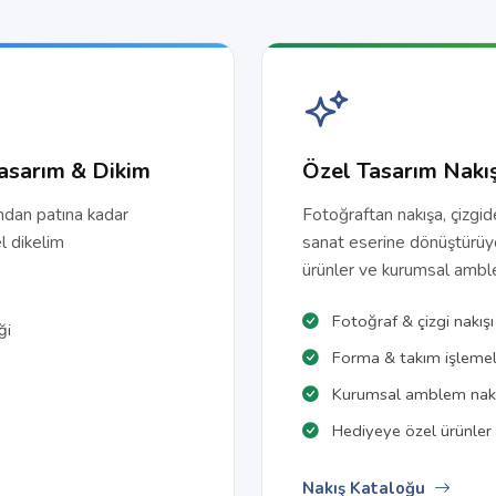
asarım & Dikim
Özel Tasarım Nakı
ndan patına kadar
Fotoğraftan nakışa, çizgi
l dikelim
sanat eserine dönüştürüy
ürünler ve kurumsal amble
Fotoğraf & çizgi nakışı
ği
Forma & takım işlemel
Kurumsal amblem nakı
Hediyeye özel ürünler
Nakış Kataloğu