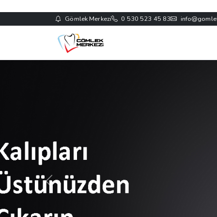
Gömlek Merkezi
0 530 523 45 83
info@gomle
Önceki