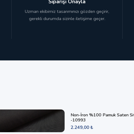
Siparişi Onayla
Uzman ekibimiz tasarımınızı gözden geçirir,
gerekli durumda sizinle iletişime geçer.
Non-İron %100 Pamuk Saten Si
-10993
2.249,00 ₺