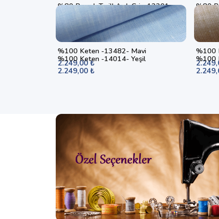
%80 Pamuk Twill Açık Gri - 12201
%80 Pa
1.249,00 ₺
1.249,
%100 Keten -13482- Mavi
%100 K
%100 Keten -14014- Yeşil
%100 K
2.249,00 ₺
2.249,
2.249,00 ₺
2.249,