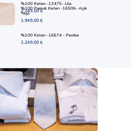
%100 Keten -13475- Lila
%100 Pamuk Keten -16506- Açık
2.249,00 ₺
Yeşil
1.949,00 ₺
%100 Keten -16674 - Pembe
2.249,00 ₺