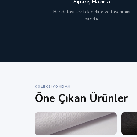
Sipariş Hazırla
Her detayı tek tek belirle ve tasarımını
hazırla.
KOLEKSIYONDAN
Öne Çıkan Ürünler