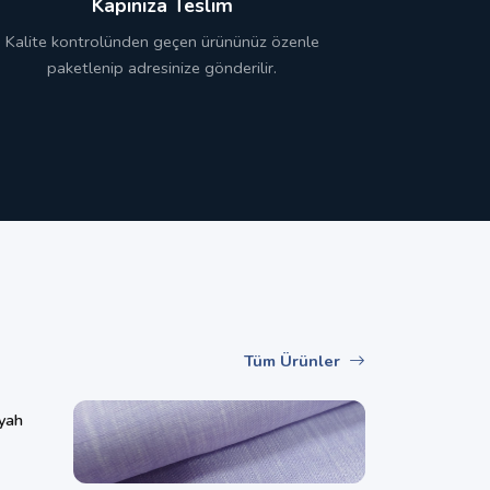
Kapınıza Teslim
Kalite kontrolünden geçen ürününüz özenle
paketlenip adresinize gönderilir.
Tüm Ürünler
yah