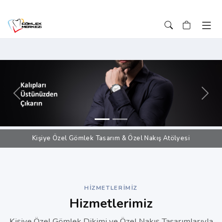
Önceki
Sonr
Kişiye Özel Gömlek Tasarım & Özel Nakış Atölyesi
HIZMETLERIMIZ
Hizmetlerimiz
Kişiye Özel Gömlek Dikimi ve Özel Nakış Tasarımlarıyla