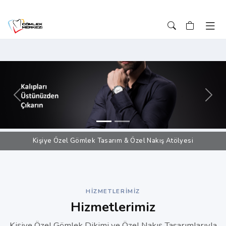
Önceki
Sonr
Kişiye Özel Gömlek Tasarım & Özel Nakış Atölyesi
HIZMETLERIMIZ
Hizmetlerimiz
Kişiye Özel Gömlek Dikimi ve Özel Nakış Tasarımlarıyla