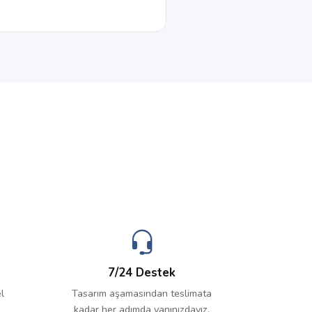
7/24 Destek
l
Tasarım aşamasından teslimata
kadar her adımda yanınızdayız.