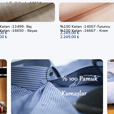
muk Twill Siyah- 16124
00 ₺
eten -13499- Bej
%100 Keten -14007-Turuncu
eten -16650 - Beyaz
%100 Keten -16667 - Krem
00 ₺
2.249,00 ₺
00 ₺
2.249,00 ₺