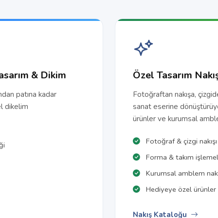
asarım & Dikim
Özel Tasarım Nakı
ndan patına kadar
Fotoğraftan nakışa, çizgi
l dikelim
sanat eserine dönüştürüy
ürünler ve kurumsal amble
Fotoğraf & çizgi nakışı
ği
Forma & takım işlemel
Kurumsal amblem nakı
Hediyeye özel ürünler
Nakış Kataloğu