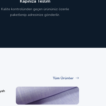
Kapınıza Teslim
Kalite kontrolünden geçen ürününüz özenle
paketlenip adresinize gönderilir.
Tüm Ürünler
yah