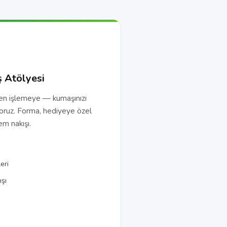
ş Atölyesi
den işlemeye — kumaşınızı
oruz. Forma, hediyeye özel
m nakışı.
eri
şı