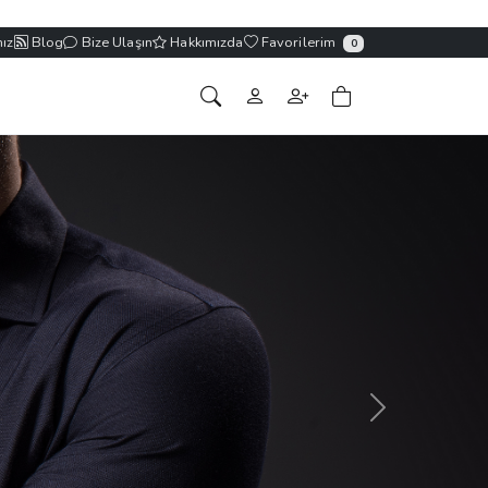
ız
Blog
Bize Ulaşın
Hakkımızda
Favorilerim
0
Sonraki