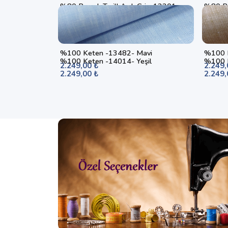
%80 Pamuk Twill Açık Gri - 12201
%80 Pa
1.249,00 ₺
1.249,
%100 Keten -13482- Mavi
%100 K
%100 Keten -14014- Yeşil
%100 K
2.249,00 ₺
2.249,
2.249,00 ₺
2.249,