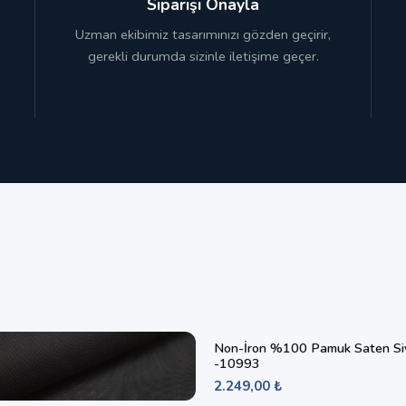
Siparişi Onayla
Uzman ekibimiz tasarımınızı gözden geçirir,
gerekli durumda sizinle iletişime geçer.
Non-İron %100 Pamuk Saten Si
-10993
2.249,00 ₺