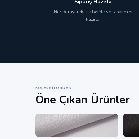
Sipariş Hazırla
Her detayı tek tek belirle ve tasarımını
hazırla.
KOLEKSIYONDAN
Öne Çıkan Ürünler