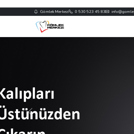
Gömlek Merkezi
0 530 523 45 83
info@gomle
Önceki