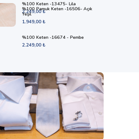
%100 Keten -13475- Lila
%100 Pamuk Keten -16506- Açık
2.249,00 ₺
Yeşil
1.949,00 ₺
%100 Keten -16674 - Pembe
2.249,00 ₺