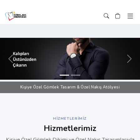
Önceki
Sonr
Kişiye Özel Gömlek Tasarım & Özel Nakış Atölyesi
HIZMETLERIMIZ
Hizmetlerimiz
Kişiye Özel Gömlek Dikimi ve Özel Nakış Tasarımlarıyla