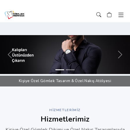
Önceki
Sonr
Kişiye Özel Gömlek Tasarım & Özel Nakış Atölyesi
HIZMETLERIMIZ
Hizmetlerimiz
Kişiye Özel Gömlek Dikimi ve Özel Nakış Tasarımlarıyla