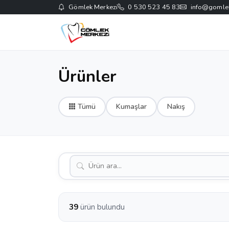
Gömlek Merkezi
0 530 523 45 83
info@gomle
Ürünler
Tümü
Kumaşlar
Nakış
39
ürün bulundu