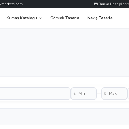
kmerkezi.com
Banka Hesaplarım
Kumaş Kataloğu
Gömlek Tasarla
Nakış Tasarla
—
₺
₺