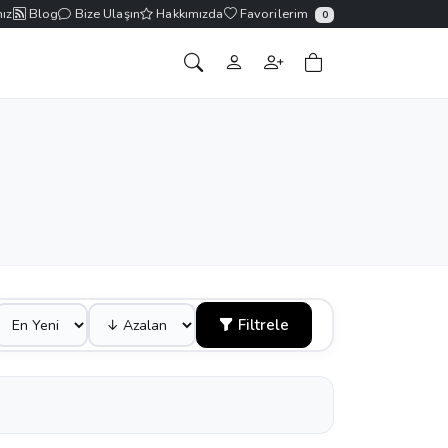
ız
Blog
Bize Ulaşın
Hakkımızda
Favorilerim
0
Filtrele