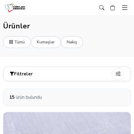
Ürünler
Tümü
Kumaşlar
Nakış
Filtreler
15
ürün bulundu