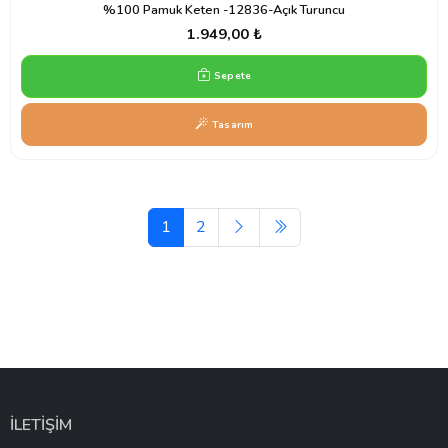
%100 Pamuk Keten -12836-Açık Turuncu
1.949,00 ₺
Sepete
Tasarım
1
2
İLETİŞİM