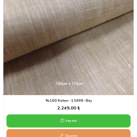
%100 Keten -13499- Bej
2.249,00 ₺
Sepete
Tasarım