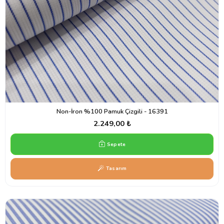
Non-İron %100 Pamuk Çizgili - 16391
2.249,00 ₺
Sepete
Tasarım