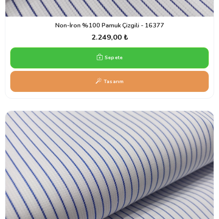
Non-İron %100 Pamuk Çizgili - 16377
2.249,00 ₺
Sepete
Tasarım