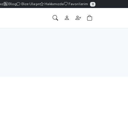
ız
Blog
Bize Ulaşın
Hakkımızda
Favorilerim
0