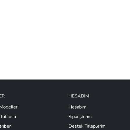
LER
HESABIM
Modeller
Hesabım
Tablosu
Siparişlerim
ehberi
Destek Taleplerim