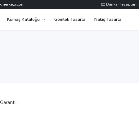
kmerkezi.com
Banka Hesaplarım
Kumaş Kataloğu
Gömlek Tasarla
Nakış Tasarla
 Garanti :