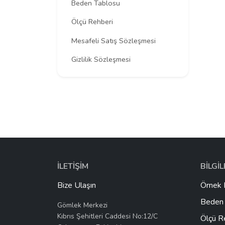
Beden Tablosu
Ölçü Rehberi
Mesafeli Satış Sözleşmesi
Gizlilik Sözleşmesi
İLETİŞİM
BİLGİ
Bize Ulaşın
Örnek 
Beden 
Gömlek Merkezi
Kıbrıs Şehitleri Caddesi No:12/C
Ölçü R